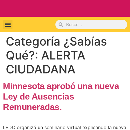
¿Qué estás buscando?
¿Sabías QUÉ?
¿Quiénes somos?
¿Quieres anunciarte?
Categoría ¿Sabías
Qué?:
ALERTA
CIUDADANA
Minnesota aprobó una nueva
Ley de Ausencias
Remuneradas.
LEDC organizó un seminario virtual explicando la nueva