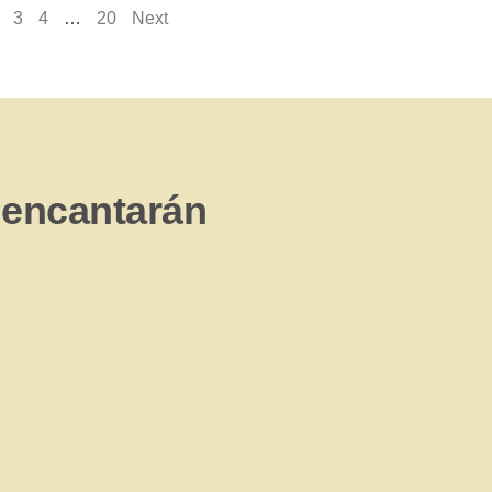
3
4
…
20
Next
 encantarán