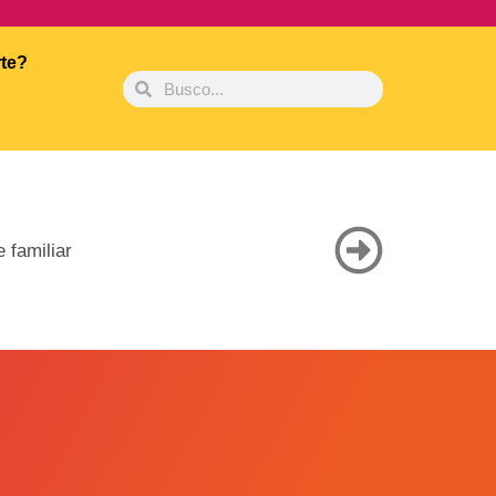
rte?
 familiar