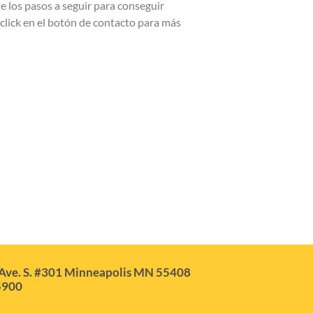
e los pasos a seguir para conseguir
 click en el botón de contacto para más
Ave. S. #301 Minneapolis MN 55408
5900